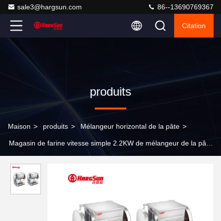
sale3@hargsun.com
86--13690769367
Citation
produits
Maison
>
produits
>
Mélangeur horizontal de la pâte
>
Magasin de farine vitesse simple 2.2KW de mélangeur de la pâte
de 30 quarts avec la lame 2 facultative