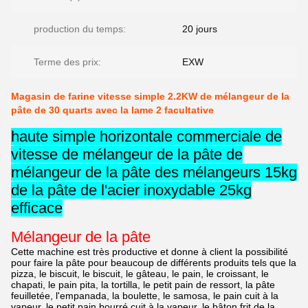
production du temps:
20 jours
Terme des prix:
EXW
Magasin de farine vitesse simple 2.2KW de mélangeur de la
pâte de 30 quarts avec la lame 2 facultative
haute simple horizontale commerciale de
vitesse de mélangeur de la pâte de
mélangeur de la pâte des mélangeurs 15kg
de la pâte de l'acier inoxydable 25kg
efficace
Mélangeur de la pâte
Cette machine est très productive et donne à client la possibilité
pour faire la pâte pour beaucoup de différents produits tels que la
pizza, le biscuit, le biscuit, le gâteau, le pain, le croissant, le
chapati, le pain pita, la tortilla, le petit pain de ressort, la pâte
feuilletée, l'empanada, la boulette, le samosa, le pain cuit à la
vapeur, le petit pain bourré cuit à la vapeur, le bâton frit de la