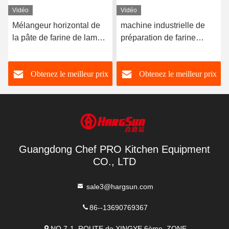
Vidéo
Vidéo
Mélangeur horizontal de
machine industrielle de
la pâte de farine de lame
préparation de farine
plate industrielle de
d'industrie de machine de
mélangeur capacité de
malaxage de pizza de
Obtenez le meilleur prix
Obtenez le meilleur prix
100 litres pour le petit pain
machine de mélangeur de
la pâte 25Qt
Guangdong Chef PRO Kitchen Equipment
CO., LTD
sale3@hargsun.com
86--13690769367
NO.7-1, ROUTE de XINGYE 6ème, ZONE