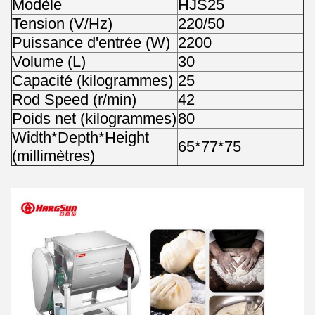
Modèle
HJS25
Tension (V/Hz)
220/50
Puissance d'entrée (W)
2200
Volume (L)
30
Capacité (kilogrammes)
25
Rod Speed (r/min)
42
Poids net (kilogrammes)
80
Width*Depth*Height
65*77*75
(millimètres)