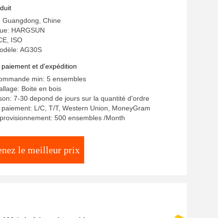
duit
e: Guangdong, Chine
que: HARGSUN
 CE, ISO
odèle: AG30S
 paiement et d'expédition
commande min: 5 ensembles
allage: Boite en bois
ison: 7-30 depond de jours sur la quantité d'ordre
e paiement: L/C, T/T, Western Union, MoneyGram
pprovisionnement: 500 ensembles /Month
nez le meilleur prix