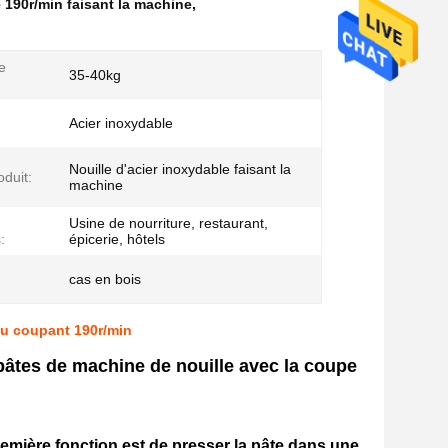
e 190r/min faisant la machine
,
e
35-40kg
:
Acier inoxydable
Nouille d'acier inoxydable faisant la
duit:
machine
Usine de nourriture, restaurant,
:
épicerie, hôtels
cas en bois
au coupant 190r/min
âtes de machine de nouille avec la coupe
remière fonction est de presser la pâte dans une