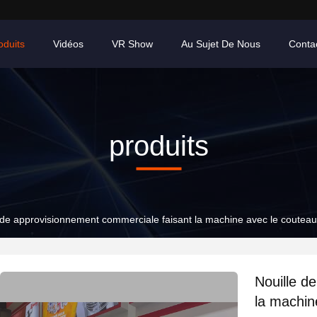
oduits
Vidéos
VR Show
Au Sujet De Nous
Conta
produits
 de approvisionnement commerciale faisant la machine avec le coutea
Nouille d
la machin