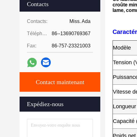
Contacts
croûte min
lame, comm
Contacts:
Miss. Ada
Caractér
Téléphone:
86--13690769367
Fax:
86-757-23321003
Modèle
Tension (
Puissance
Contact maintenant
Vitesse d
Expédiez-nous
Longueur 
Capacité 
Poids net