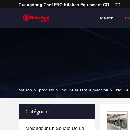
Guangdong Chef PRO Kitchen Equipment CO., LTD
Maison
Pr
Maison
>
produits
>
Nouille faisant la machine
>
Nouille
Catégories
Mélangeur En Spirale De La