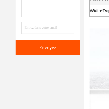
Width*Dep
Envoyez