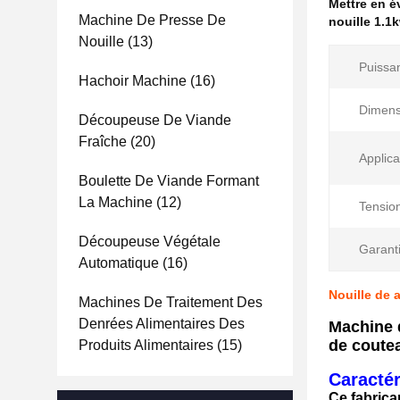
Mettre en 
Machine De Presse De
nouille 1.1
Nouille
(13)
Puissa
Hachoir Machine
(16)
Dimens
Découpeuse De Viande
Fraîche
(20)
Applica
Boulette De Viande Formant
La Machine
(12)
Tensio
Découpeuse Végétale
Garanti
Automatique
(16)
Nouille de 
Machines De Traitement Des
Denrées Alimentaires Des
Machine 
de coutea
Produits Alimentaires
(15)
Caractér
Ce fabrica