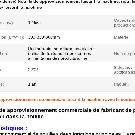
évidence:
Nouille de approvisionnement faisant la machine
,
nouill
kw faisant la machine
Capacité d
nce (w):
1.1kw
production
ion (L*W*H):
390*330*860mm
Matériel:
Restaurants, nourriture, snack-bar,
tion:
unités de traitement des denrées
Nom de pro
alimentaires des produits alime
Industries
n:
220V
applicables
e:
1 an
Paquet:
approvisionnement commerciale faisant la machine avec le coute
de approvisionnement commerciale de fabricant de p
u dans la nouille
istiques :
nt commercial de nouille a deux fonctions principales. La p