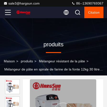
sale3@hargsun.com
86--13690769367
Citation
produits
Maison
>
produits
>
Mélangeur résistant de la pâte
>
Mélangeur de pâte en spirale de farine de la fonte 12kg 30 litres
avec VFD pour la pâte à pizza