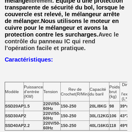
mélange
Équipé d'une protection
librement.
transparente de sécurité du bol, lorsque le
couvercle est relevé, le mélangeur arrête
de mélanger.
Nous utilisons le moteur en
cuivre pour le mélangeur et avons la
protection contre les surcharges.
Avec le
contrôle du panneau IC qui rend
l'opération facile et pratique.
Caractéristiques:
Dime
Puissance
Poids
Rev de
Capacité
po
Modèle
d'entrée
Tension
brut
Crochet(R/Min)
du baril
l'expé
(KW)
(kg)
(L*H
220V/
50-
SSD20AP
1.5
150-250
2
0
L/8KG
98
39
*se
6
0Hz
220V/
50-
SSD30AP
2
150-250
30
L/12KG
106
43*79
6
0Hz
220V/
50-
SSD40AP
2
.2
150-250
4
0
L/16KG
118
4
9
*
85
6
0Hz