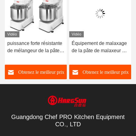
Vidéo
Vidéo
puissance forte résistante
Équipement de malaxage
de mélangeur de la pâte
de la pâte de malaxeur de
de la capacité 50kg avec
la pâte de pain du
le mélangeur en spirale
commutateur de
Obtenez le meilleur prix
Obtenez le meilleur prix
industriel de minuterie
fréquence 20L pour la
boulangerie
Guangdong Chef PRO Kitchen Equipment
CO., LTD