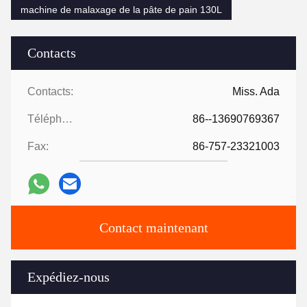
machine de malaxage de la pâte de pain 130L
Contacts
Contacts:
Miss. Ada
Téléphone:
86--13690769367
Fax:
86-757-23321003
Contact maintenant
Expédiez-nous