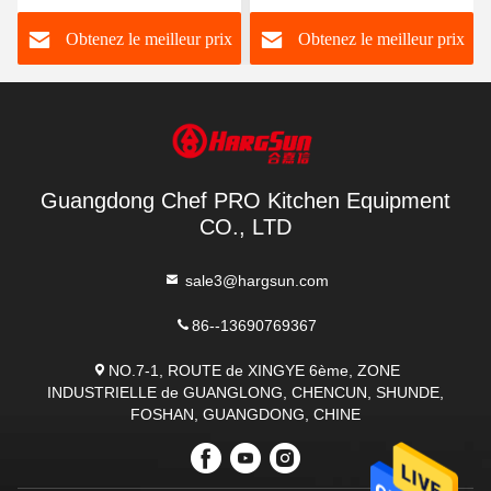
en spirale
commutateur de
16kg de la pâte d
e meilleur prix
Obtenez le meilleur prix
Obtenez le me
minuterie
fréquence 20L pour la
de VFD pour la c
boulangerie
Guangdong Chef PRO Kitchen Equipment
CO., LTD
sale3@hargsun.com
86--13690769367
NO.7-1, ROUTE de XINGYE 6ème, ZONE
INDUSTRIELLE de GUANGLONG, CHENCUN, SHUNDE,
FOSHAN, GUANGDONG, CHINE