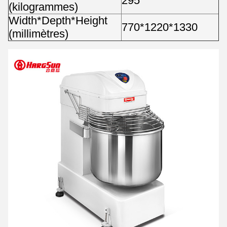
295
(kilogrammes)
Width*Depth*Height
770*1220*1330
(millimètres)