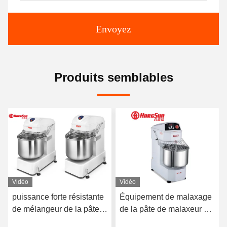
Envoyez
Produits semblables
Vidéo
Vidéo
e résistante
Équipement de malaxage
Machine en spira
de la pâte
de la pâte de malaxeur de
résistante de mé
é 50kg avec
la pâte de pain du
de la pâte du mé