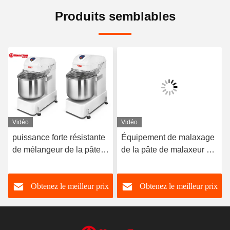
Produits semblables
Vidéo
Vidéo
puissance forte résistante
Équipement de malaxage
de mélangeur de la pâte
de la pâte de malaxeur de
de la capacité 50kg avec
la pâte de pain du
le mélangeur en spirale
commutateur de
Obtenez le meilleur prix
Obtenez le meilleur prix
industriel de minuterie
fréquence 20L pour la
boulangerie