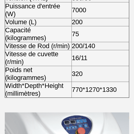
Puissance d'entrée
7000
(W)
Volume (L)
200
Capacité
75
(kilogrammes)
Vitesse de Rod (r/min)
200/140
Vitesse de cuvette
16/11
(r/min)
Poids net
320
(kilogrammes)
Width*Depth*Height
770*1270*1330
(millimètres)